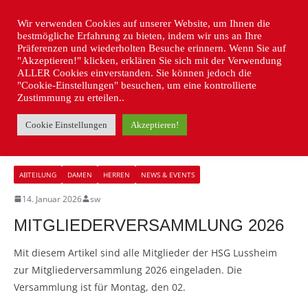
Wir verwenden Cookies auf unserer Website, um Ihnen die
bestmögliche Erfahrung zu bieten, indem wir uns an Ihre
Präferenzen und wiederholten Besuche erinnern. Wenn Sie auf
"Akzeptieren!" klicken, erklären Sie sich mit der Verwendung
ALLER Cookies einverstanden. Sie können jedoch die
"Cookie-Einstellungen" besuchen, um eine kontrollierte
Zustimmung zu erteilen..
Cookie Einstellungen
Akzeptieren!
HERREN
ABTEILUNG
DAMEN
HERREN
NEWS & EVENTS
14. Januar 2026
sw
MITGLIEDERVERSAMMLUNG 2026
Mit diesem Artikel sind alle Mitglieder der HSG Lussheim
zur Mitgliederversammlung 2026 eingeladen. Die
Versammlung ist für Montag, den 02.