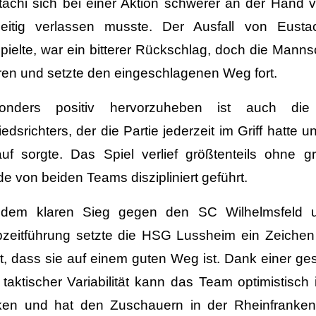
achi sich bei einer Aktion schwerer an der Hand ve
zeitig verlassen musste. Der Ausfall von Eusta
pielte, war ein bitterer Rückschlag, doch die Mannsc
ren und setzte den eingeschlagenen Weg fort.
onders positiv hervorzuheben ist auch die 
edsrichters, der die Partie jederzeit im Griff hatte 
auf sorgte. Das Spiel verlief größtenteils ohne 
e von beiden Teams diszipliniert geführt.
 dem klaren Sieg gegen den SC Wilhelmsfeld u
bzeitführung setzte die HSG Lussheim ein Zeichen
gt, dass sie auf einem guten Weg ist. Dank einer g
 taktischer Variabilität kann das Team optimistisc
cken und hat den Zuschauern in der Rheinfranken