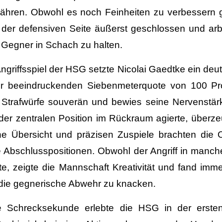
ähren. Obwohl es noch Feinheiten zu verbessern g
 der defensiven Seite äußerst geschlossen und ar
 Gegner in Schach zu halten.
ngriffsspiel der HSG setzte Nicolai Gaedtke ein deut
er beeindruckenden Siebenmeterquote von 100 Pro
f Strafwürfe souverän und bewies seine Nervenstär
der zentralen Position im Rückraum agierte, überze
ne Übersicht und präzisen Zuspiele brachten die 
e Abschlusspositionen. Obwohl der Angriff in man
kte, zeigte die Mannschaft Kreativität und fand im
die gegnerische Abwehr zu knacken.
e Schrecksekunde erlebte die HSG in der ersten