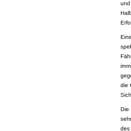
und
Halb
Erfo
Ein
spe
Fäh
imm
gege
die 
Sich
Die
sehr
des