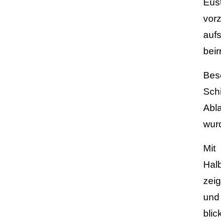
Eust
vor
aufs
beir
Bes
Schi
Abl
wurd
Mit
Hal
zei
und
bli