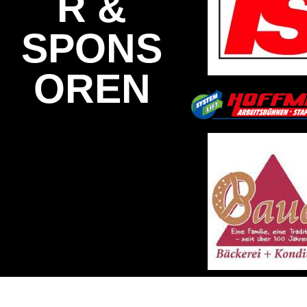
R &
SPONS
OREN