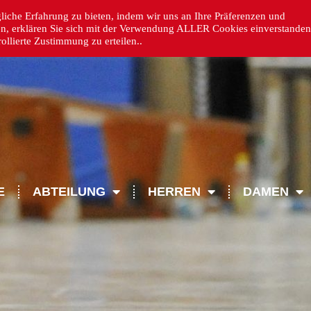
iche Erfahrung zu bieten, indem wir uns an Ihre Präferenzen und
en, erklären Sie sich mit der Verwendung ALLER Cookies einverstanden
llierte Zustimmung zu erteilen..
E
ABTEILUNG
HERREN
DAMEN