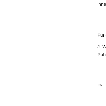
ihne
Für
J. W
Pohl
sw