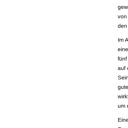
gew
von
den
Im A
ein
fün
auf 
Sei
gut
wir
um 
Ein