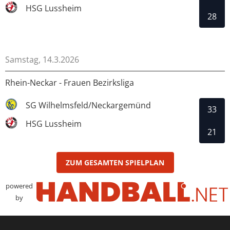
HSG Lussheim
28
Samstag, 14.3.2026
Rhein-Neckar - Frauen Bezirksliga
SG Wilhelmsfeld/Neckargemünd
33
HSG Lussheim
21
ZUM GESAMTEN SPIELPLAN
powered
by