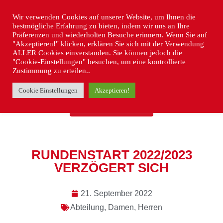
Wir verwenden Cookies auf unserer Website, um Ihnen die
bestmögliche Erfahrung zu bieten, indem wir uns an Ihre
Präferenzen und wiederholten Besuche erinnern. Wenn Sie auf
"Akzeptieren!" klicken, erklären Sie sich mit der Verwendung
ALLER Cookies einverstanden. Sie können jedoch die
"Cookie-Einstellungen" besuchen, um eine kontrollierte
Zustimmung zu erteilen..
Cookie Einstellungen
Akzeptieren!
« ZURÜCK
RUNDENSTART 2022/2023
VERZÖGERT SICH
21. September 2022
Abteilung
,
Damen
,
Herren