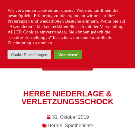
Wir verwenden Cookies auf unserer Website, um Ihnen die
bestmögliche Erfahrung zu bieten, indem wir uns an Ihre
Präferenzen und wiederholten Besuche erinnern. Wenn Sie auf
"Akzeptieren!" klicken, erklären Sie sich mit der Verwendung
ALLER Cookies einverstanden. Sie können jedoch die
"Cookie-Einstellungen" besuchen, um eine kontrollierte
Zustimmung zu erteilen..
Cookie Einstellungen
Akzeptieren!
« ZURÜCK
HERBE NIEDERLAGE &
VERLETZUNGSSCHOCK
31. Oktober 2019
Herren
,
Spielberichte