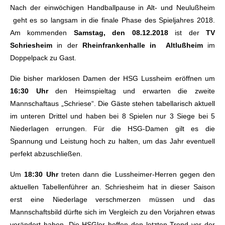
Nach der einwöchigen Handballpause in Alt- und Neulußheim
geht es so langsam in die finale Phase des Spieljahres 2018.
Am kommenden
Samstag, den 08.12.2018
ist der
TV
Schriesheim
in der
Rheinfrankenhalle in Altlußheim
im
Doppelpack zu Gast.
Die bisher marklosen Damen der HSG Lussheim eröffnen um
16:30 Uhr
den Heimspieltag und erwarten die zweite
Mannschaftaus „Schriese“. Die Gäste stehen tabellarisch aktuell
im unteren Drittel und haben bei 8 Spielen nur 3 Siege bei 5
Niederlagen errungen. Für die HSG-Damen gilt es die
Spannung und Leistung hoch zu halten, um das Jahr eventuell
perfekt abzuschließen.
Um
18:30 Uhr
treten dann die Lussheimer-Herren gegen den
aktuellen Tabellenführer an. Schriesheim hat in dieser Saison
erst eine Niederlage verschmerzen müssen und das
Mannschaftsbild dürfte sich im Vergleich zu den Vorjahren etwas
verändert haben. Die HSGler hoffen den letzten Trend vor der