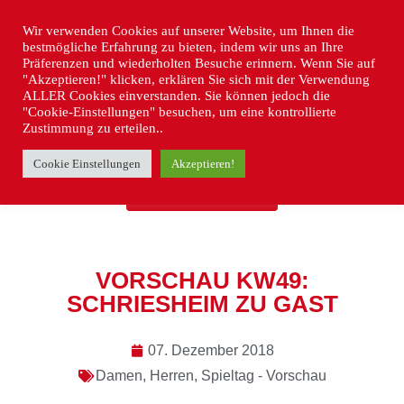
Wir verwenden Cookies auf unserer Website, um Ihnen die
bestmögliche Erfahrung zu bieten, indem wir uns an Ihre
Präferenzen und wiederholten Besuche erinnern. Wenn Sie auf
"Akzeptieren!" klicken, erklären Sie sich mit der Verwendung
ALLER Cookies einverstanden. Sie können jedoch die
"Cookie-Einstellungen" besuchen, um eine kontrollierte
Zustimmung zu erteilen..
Cookie Einstellungen
Akzeptieren!
« ZURÜCK
VORSCHAU KW49:
SCHRIESHEIM ZU GAST
07. Dezember 2018
Damen
,
Herren
,
Spieltag - Vorschau