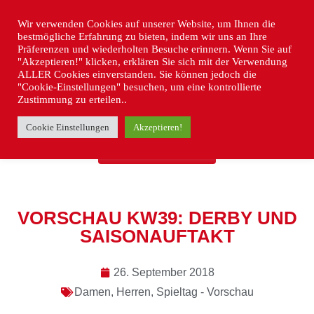
Wir verwenden Cookies auf unserer Website, um Ihnen die
bestmögliche Erfahrung zu bieten, indem wir uns an Ihre
Präferenzen und wiederholten Besuche erinnern. Wenn Sie auf
"Akzeptieren!" klicken, erklären Sie sich mit der Verwendung
ALLER Cookies einverstanden. Sie können jedoch die
"Cookie-Einstellungen" besuchen, um eine kontrollierte
Zustimmung zu erteilen..
Cookie Einstellungen
Akzeptieren!
« ZURÜCK
VORSCHAU KW39: DERBY UND
SAISONAUFTAKT
26. September 2018
Damen
,
Herren
,
Spieltag - Vorschau