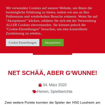
Wir verwenden Cookies auf unserer Website, um Ihnen die
bestmögliche Erfahrung zu bieten, indem wir uns an Ihre
Präferenzen und wiederholten Besuche erinnern. Wenn Sie auf
"Akzeptieren!" klicken, erklären Sie sich mit der Verwendung
ALLER Cookies einverstanden. Sie können jedoch die
"Cookie-Einstellungen" besuchen, um eine kontrollierte
Zustimmung zu erteilen..
Cookie Einstellungen
Akzeptieren!
« ZURÜCK
NET SCHÄÄ, ABER G‘WUNNE!
04. März 2020
Herren
,
Spielberichte
Zwei weitere Punkte konnten die Spieler der HSG Lussheim am