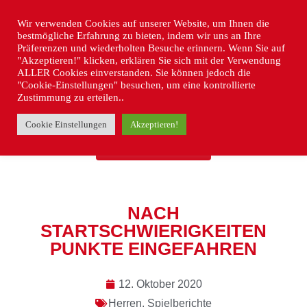
Wir verwenden Cookies auf unserer Website, um Ihnen die
bestmögliche Erfahrung zu bieten, indem wir uns an Ihre
Präferenzen und wiederholten Besuche erinnern. Wenn Sie auf
"Akzeptieren!" klicken, erklären Sie sich mit der Verwendung
ALLER Cookies einverstanden. Sie können jedoch die
"Cookie-Einstellungen" besuchen, um eine kontrollierte
Zustimmung zu erteilen..
Cookie Einstellungen
Akzeptieren!
« ZURÜCK
NACH
STARTSCHWIERIGKEITEN
PUNKTE EINGEFAHREN
12. Oktober 2020
Herren
,
Spielberichte