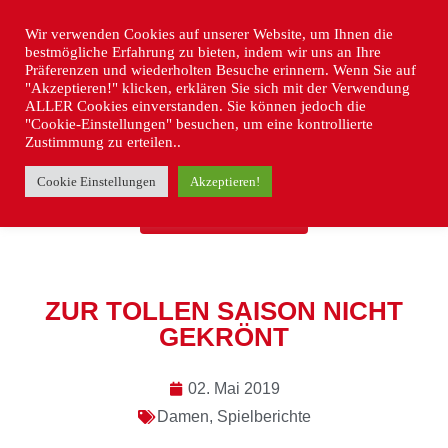
Wir verwenden Cookies auf unserer Website, um Ihnen die
bestmögliche Erfahrung zu bieten, indem wir uns an Ihre
Präferenzen und wiederholten Besuche erinnern. Wenn Sie auf
"Akzeptieren!" klicken, erklären Sie sich mit der Verwendung
ALLER Cookies einverstanden. Sie können jedoch die
"Cookie-Einstellungen" besuchen, um eine kontrollierte
Zustimmung zu erteilen..
Cookie Einstellungen
Akzeptieren!
« ZURÜCK
ZUR TOLLEN SAISON NICHT
GEKRÖNT
02. Mai 2019
Damen
,
Spielberichte