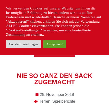
Wir verwenden Cookies auf unserer Website, um Ihnen die
bestmögliche Erfahrung zu bieten, indem wir uns an Ihre
Präferenzen und wiederholten Besuche erinnern. Wenn Sie auf
"Akzeptieren!" klicken, erklären Sie sich mit der Verwendung
ALLER Cookies einverstanden. Sie können jedoch die
"Cookie-Einstellungen" besuchen, um eine kontrollierte
Zustimmung zu erteilen..
Cookie Einstellungen
Akzeptieren!
« ZURÜCK
NIE SO GANZ DEN SACK
ZUGEMACHT
28. November 2018
Herren
,
Spielberichte