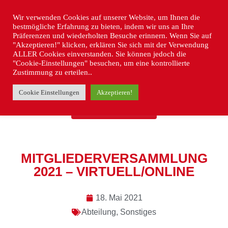
Wir verwenden Cookies auf unserer Website, um Ihnen die
bestmögliche Erfahrung zu bieten, indem wir uns an Ihre
Präferenzen und wiederholten Besuche erinnern. Wenn Sie auf
"Akzeptieren!" klicken, erklären Sie sich mit der Verwendung
ALLER Cookies einverstanden. Sie können jedoch die
"Cookie-Einstellungen" besuchen, um eine kontrollierte
Zustimmung zu erteilen..
Cookie Einstellungen
Akzeptieren!
« ZURÜCK
MITGLIEDERVERSAMMLUNG
2021 – VIRTUELL/ONLINE
18. Mai 2021
Abteilung
,
Sonstiges