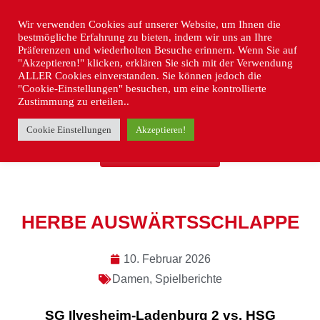
Wir verwenden Cookies auf unserer Website, um Ihnen die
bestmögliche Erfahrung zu bieten, indem wir uns an Ihre
Präferenzen und wiederholten Besuche erinnern. Wenn Sie auf
"Akzeptieren!" klicken, erklären Sie sich mit der Verwendung
ALLER Cookies einverstanden. Sie können jedoch die
"Cookie-Einstellungen" besuchen, um eine kontrollierte
Zustimmung zu erteilen..
Cookie Einstellungen
Akzeptieren!
« ZURÜCK
HERBE AUSWÄRTSSCHLAPPE
10. Februar 2026
Damen
,
Spielberichte
SG Ilvesheim-Ladenburg 2 vs. HSG