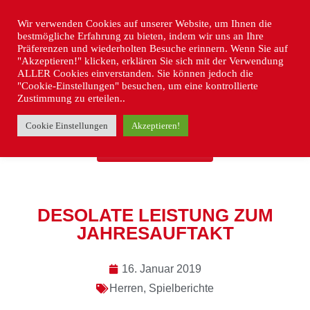
Wir verwenden Cookies auf unserer Website, um Ihnen die
bestmögliche Erfahrung zu bieten, indem wir uns an Ihre
Präferenzen und wiederholten Besuche erinnern. Wenn Sie auf
"Akzeptieren!" klicken, erklären Sie sich mit der Verwendung
ALLER Cookies einverstanden. Sie können jedoch die
"Cookie-Einstellungen" besuchen, um eine kontrollierte
Zustimmung zu erteilen..
Cookie Einstellungen
Akzeptieren!
« ZURÜCK
DESOLATE LEISTUNG ZUM
JAHRESAUFTAKT
16. Januar 2019
Herren
,
Spielberichte