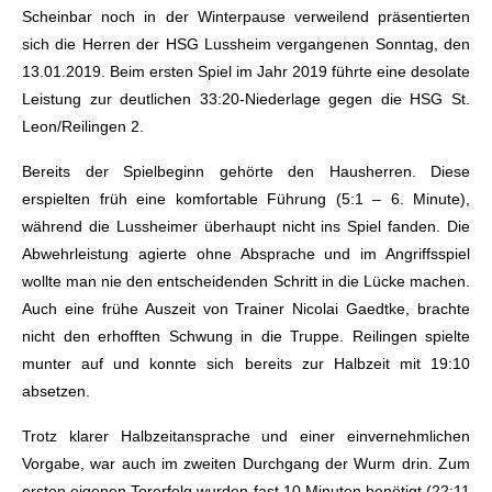
Scheinbar noch in der Winterpause verweilend präsentierten
sich die Herren der HSG Lussheim vergangenen Sonntag, den
13.01.2019. Beim ersten Spiel im Jahr 2019 führte eine desolate
Leistung zur deutlichen 33:20-Niederlage gegen die HSG St.
Leon/Reilingen 2.
Bereits der Spielbeginn gehörte den Hausherren. Diese
erspielten früh eine komfortable Führung (5:1 – 6. Minute),
während die Lussheimer überhaupt nicht ins Spiel fanden. Die
Abwehrleistung agierte ohne Absprache und im Angriffsspiel
wollte man nie den entscheidenden Schritt in die Lücke machen.
Auch eine frühe Auszeit von Trainer Nicolai Gaedtke, brachte
nicht den erhofften Schwung in die Truppe. Reilingen spielte
munter auf und konnte sich bereits zur Halbzeit mit 19:10
absetzen.
Trotz klarer Halbzeitansprache und einer einvernehmlichen
Vorgabe, war auch im zweiten Durchgang der Wurm drin. Zum
ersten eigenen Torerfolg wurden fast 10 Minuten benötigt (22:11