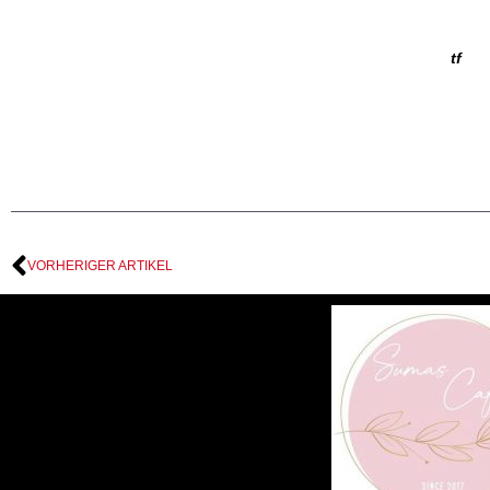
tf
VORHERIGER ARTIKEL