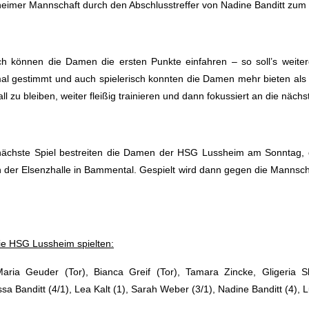
eimer Mannschaft durch den Abschlusstreffer von Nadine Banditt zu
ch können die Damen die ersten Punkte einfahren – so soll’s weiter
al gestimmt und auch spielerisch konnten die Damen mehr bieten als i
ll zu bleiben, weiter fleißig trainieren und dann fokussiert an die näch
nächste Spiel bestreiten die Damen der HSG Lussheim am Sonntag
n der Elsenzhalle in Bammental. Gespielt wird dann gegen die Manns
ie HSG Lussheim spielten:
aria Geuder (Tor), Bianca Greif (Tor), Tamara Zincke, Gligeria 
sa Banditt (4/1), Lea Kalt (1), Sarah Weber (3/1), Nadine Banditt (4), 