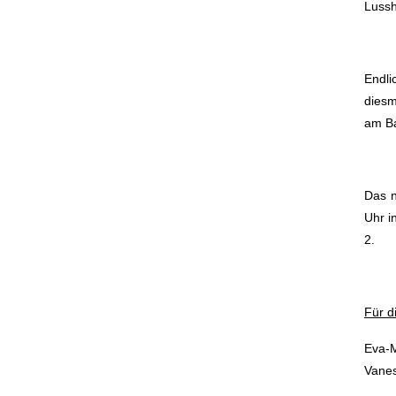
Lussh
Endli
diesm
am Ba
Das 
Uhr i
2.
Für d
Eva-M
Vanes