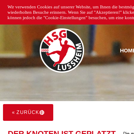
Wir verwenden Cookies auf unserer Website, um Ihnen die bestmögl
wiederholten Besuche erinnern. Wenn Sie auf "Akzeptieren!" klick
können jedoch die "Cookie-Einstellungen" besuchen, um eine kontro
HOM
« ZURÜCK
DER KNOTEN IST GEPLATZT
Die e