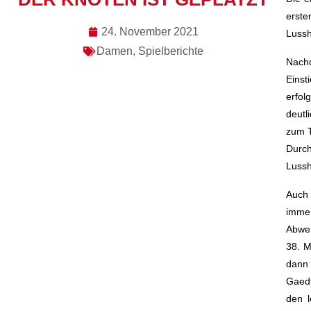
erste
24. November 2021
Lussh
Damen
,
Spielberichte
Nach
Einst
erfol
deutl
zum T
Durch
Lussh
Auch 
immer
Abweh
38. M
dann 
Gaedt
den l