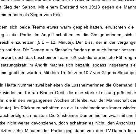
n Sieg der Saison. Mit einem Endstand von 19:13 gegen die Mann
eimerinnen als Sieger vom Feld.
dem sich beide Teams etwas warm gespielt hatten, erwischten di
ieg in die Partie. Im Angriff schafften es die Gastgeberinnen, sich
greich einzunetzen (5:1 – 12. Minute). Der Biss, der in der vergan
ich spürbar. Die Damen aus Sinsheim fanden nun auch immer besser i
orwurf, doch das Lussheimer Team ließ sich die erarbeitete Führung n
setzungskraft im Angriff machte sich bezahlt, sodass insgesamt 
eim gepfiffen wurden. Mit dem Treffer zum 10:7 von Gligeria Skoumpopo
in Hälfte Nummer zwei behielten die Lussheimerinnen die Oberhand. 
 wieder an Torfrau Bianca Greif, die eine starke Leistung präsentier
r, die in den vergangenen Wochen oft fehlte, war der Mannschaft d
inute). Im Rückraum schafften es die Lussheimerinnen immer wieder 
auch erfolgreich nutzten. Die Sinsheimer Damen hielten zwar mit und 
ke nicht weiter davonziehen, doch schafften es nicht, den Anschluss 
etzten zehn Minuten der Partie ging dann von den TV-Damen kein