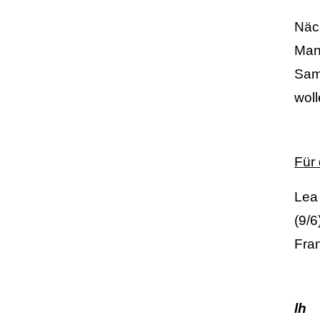
Näc
Man
Sam
woll
Für
Lea
(9/6
Fran
lh