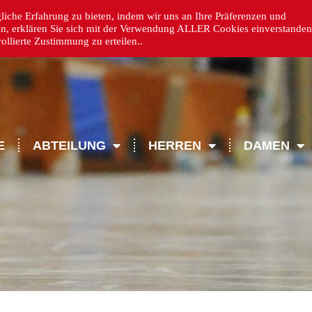
iche Erfahrung zu bieten, indem wir uns an Ihre Präferenzen und
en, erklären Sie sich mit der Verwendung ALLER Cookies einverstanden
llierte Zustimmung zu erteilen..
E
ABTEILUNG
HERREN
DAMEN