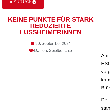
« ZURÜCK
KEINE PUNKTE FÜR STARK
REDUZIERTE
LUSSHEIMERINNEN
30. September 2024
Damen
,
Spielberichte
Am 
HSG
vor
kam
Brüh
Der
sta