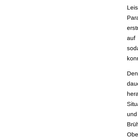
Lei
Par
ers
auf
sod
konn
Den
dau
her
Sit
und 
Brü
Obe