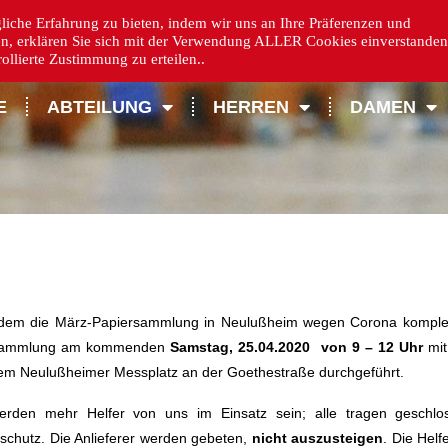
iche Erfahrung zu bieten, indem wir uns an Ihre Präferenzen und
en, erklären Sie sich mit der Verwendung ALLER Cookies einverstanden
llierte Zustimmung zu erteilen..
E
ABTEILUNG
HERREN
DAMEN
em die März-Papiersammlung in Neulußheim wegen Corona komplett a
Sammlung am kommenden
Samstag, 25.04.2020 von 9 – 12 Uhr
mit
em Neulußheimer Messplatz an der Goethestraße durchgeführt.
erden mehr Helfer von uns im Einsatz sein; alle tragen geschl
chutz. Die Anlieferer werden gebeten,
nicht auszusteigen
. Die Hel