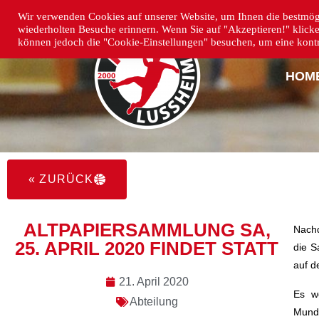
Wir verwenden Cookies auf unserer Website, um Ihnen die bestmögl
wiederholten Besuche erinnern. Wenn Sie auf "Akzeptieren!" klick
können jedoch die "Cookie-Einstellungen" besuchen, um eine kontro
HOM
« ZURÜCK
ALTPAPIERSAMMLUNG SA,
Nachd
25. APRIL 2020 FINDET STATT
die 
auf d
21. April 2020
Es w
Abteilung
Munds